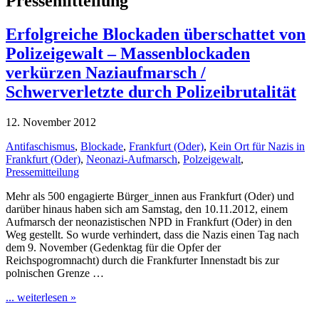
Pressemitteilung
Erfolgreiche Blockaden überschattet von
Polizeigewalt – Massenblockaden
verkürzen Naziaufmarsch /
Schwerverletzte durch Polizeibrutalität
12. November 2012
Antifaschismus
,
Blockade
,
Frankfurt (Oder)
,
Kein Ort für Nazis in
Frankfurt (Oder)
,
Neonazi-Aufmarsch
,
Polzeigewalt
,
Pressemitteilung
Mehr als 500 engagierte Bürger_innen aus Frankfurt (Oder) und
darüber hinaus haben sich am Samstag, den 10.11.2012, einem
Aufmarsch der neonazistischen NPD in Frankfurt (Oder) in den
Weg gestellt. So wurde verhindert, dass die Nazis einen Tag nach
dem 9. November (Gedenktag für die Opfer der
Reichspogromnacht) durch die Frankfurter Innenstadt bis zur
polnischen Grenze …
... weiterlesen »