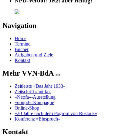
NPD-Verbot: Jetzt aber richtig!
Navigation
Home
Termine
Bücher
Aufgaben und Ziele
Kontakt
Mehr VVN-BdA ...
Zeitleiste »Das Jahr 1933«
Zeitschrift »antifa«
»Neofa«-Ausstellung
»nonpd«-Kampagne
Online-Shop
»20 Jahre nach dem Pogrom von Rostock«
Konferenz »Einspruch«
Kontakt