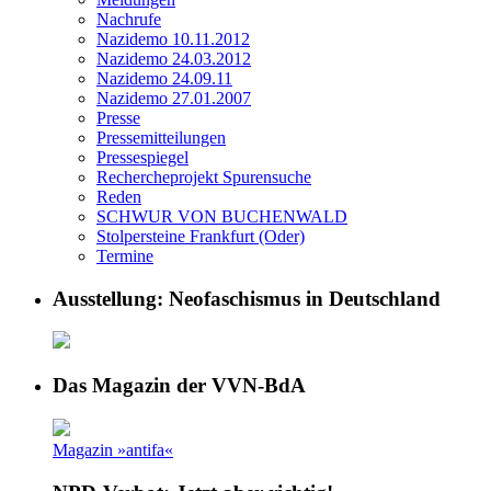
Nachrufe
Nazidemo 10.11.2012
Nazidemo 24.03.2012
Nazidemo 24.09.11
Nazidemo 27.01.2007
Presse
Pressemitteilungen
Pressespiegel
Rechercheprojekt Spurensuche
Reden
SCHWUR VON BUCHENWALD
Stolpersteine Frankfurt (Oder)
Termine
Ausstellung: Neofaschismus in Deutschland
Das Magazin der VVN-BdA
Magazin »antifa«