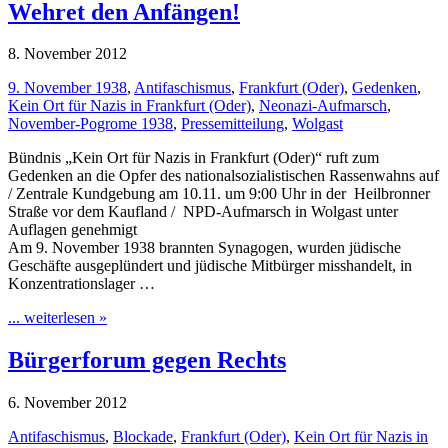
Wehret den Anfängen!
8. November 2012
9. November 1938
,
Antifaschismus
,
Frankfurt (Oder)
,
Gedenken
,
Kein Ort für Nazis in Frankfurt (Oder)
,
Neonazi-Aufmarsch
,
November-Pogrome 1938
,
Pressemitteilung
,
Wolgast
Bündnis „Kein Ort für Nazis in Frankfurt (Oder)“ ruft zum
Gedenken an die Opfer des nationalsozialistischen Rassenwahns auf
/ Zentrale Kundgebung am 10.11. um 9:00 Uhr in der Heilbronner
Straße vor dem Kaufland / NPD-Aufmarsch in Wolgast unter
Auflagen genehmigt
Am 9. November 1938 brannten Synagogen, wurden jüdische
Geschäfte ausgeplündert und jüdische Mitbürger misshandelt, in
Konzentrationslager …
... weiterlesen »
Bürgerforum gegen Rechts
6. November 2012
Antifaschismus
,
Blockade
,
Frankfurt (Oder)
,
Kein Ort für Nazis in