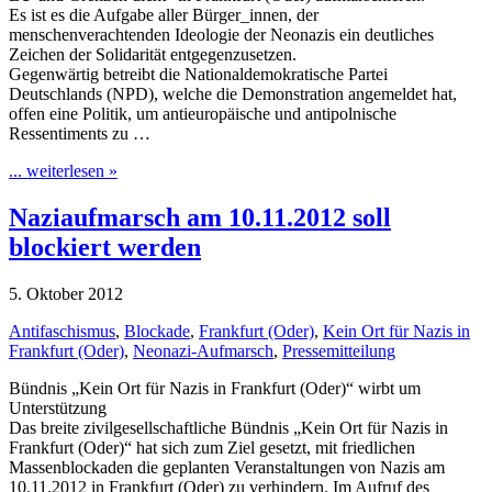
Es ist es die Aufgabe aller Bürger_innen, der
menschenverachtenden Ideologie der Neonazis ein deutliches
Zeichen der Solidarität entgegenzusetzen.
Gegenwärtig betreibt die Nationaldemokratische Partei
Deutschlands (NPD), welche die Demonstration angemeldet hat,
offen eine Politik, um antieuropäische und antipolnische
Ressentiments zu …
... weiterlesen »
Naziaufmarsch am 10.11.2012 soll
blockiert werden
5. Oktober 2012
Antifaschismus
,
Blockade
,
Frankfurt (Oder)
,
Kein Ort für Nazis in
Frankfurt (Oder)
,
Neonazi-Aufmarsch
,
Pressemitteilung
Bündnis „Kein Ort für Nazis in Frankfurt (Oder)“ wirbt um
Unterstützung
Das breite zivilgesellschaftliche Bündnis „Kein Ort für Nazis in
Frankfurt (Oder)“ hat sich zum Ziel gesetzt, mit friedlichen
Massenblockaden die geplanten Veranstaltungen von Nazis am
10.11.2012 in Frankfurt (Oder) zu verhindern. Im Aufruf des