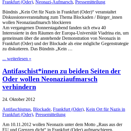
Frankfurt (Oder)
,
Neonazi-Aufmarsch
,
Pressemitteilung
Bündnis „Kein Ort für Nazis in Frankfurt (Oder)“ veranstaltet
Diskussionsveranstaltung zum Thema Blockaden / Bürger_innen
wollen Neonaziaufmarsch blockieren
Am vergangenen Donnerstagabend fanden sich etwa 40
Interessierte in den Räumen der Europa-Universität Viadrina ein, um
gemeinsam über die anstehende Demonstration von Neonazis in
Frankfurt (Oder) und der Blockade als eine mögliche Gegenstrategie
zu diskutieren. Das Bündnis „Kein …
... weiterlesen »
Antifaschist*innen zu beiden Seiten der
Oder wollen Neonaziaufmarsch
verhindern
24. Oktober 2012
Antifaschismus
,
Blockade
,
Frankfurt (Oder)
,
Kein Ort für Nazis in
Frankfurt (Oder)
,
Pressemitteilung
Am 10.11.2012 wollen Neonazis unter dem Motto „Raus aus der
EU und Grenzen dicht“ in Frankfurt (Oder) aufmarschieren.