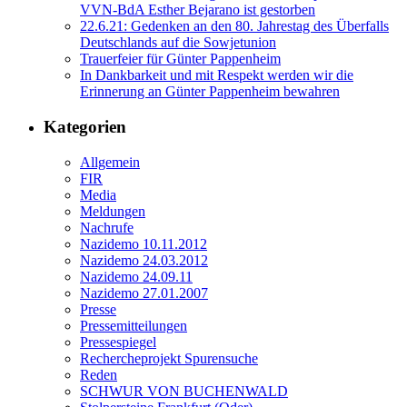
VVN-BdA Esther Bejarano ist gestorben
22.6.21: Gedenken an den 80. Jahrestag des Überfalls
Deutschlands auf die Sowjetunion
Trauerfeier für Günter Pappenheim
In Dankbarkeit und mit Respekt werden wir die
Erinnerung an Günter Pappenheim bewahren
Kategorien
Allgemein
FIR
Media
Meldungen
Nachrufe
Nazidemo 10.11.2012
Nazidemo 24.03.2012
Nazidemo 24.09.11
Nazidemo 27.01.2007
Presse
Pressemitteilungen
Pressespiegel
Rechercheprojekt Spurensuche
Reden
SCHWUR VON BUCHENWALD