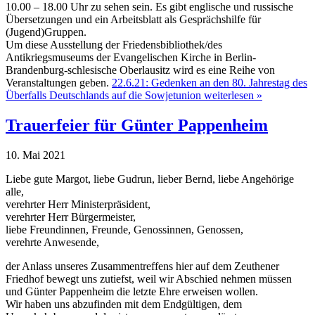
10.00 – 18.00 Uhr zu sehen sein. Es gibt englische und russische
Übersetzungen und ein Arbeitsblatt als Gesprächshilfe für
(Jugend)Gruppen.
Um diese Ausstellung der Friedensbibliothek/des
Antikriegsmuseums der Evangelischen Kirche in Berlin-
Brandenburg-schlesische Oberlausitz wird es eine Reihe von
Veranstaltungen geben.
22.6.21: Gedenken an den 80. Jahrestag des
Überfalls Deutschlands auf die Sowjetunion weiterlesen »
Trauerfeier für Günter Pappenheim
10. Mai 2021
Liebe gute Margot, liebe Gudrun, lieber Bernd, liebe Angehörige
alle,
verehrter Herr Ministerpräsident,
verehrter Herr Bürgermeister,
liebe Freundinnen, Freunde, Genossinnen, Genossen,
verehrte Anwesende,
der Anlass unseres Zusammentreffens hier auf dem Zeuthener
Friedhof bewegt uns zutiefst, weil wir Abschied nehmen müssen
und Günter Pappenheim die letzte Ehre erweisen wollen.
Wir haben uns abzufinden mit dem Endgültigen, dem