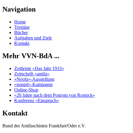
Navigation
Home
Termine
Bücher
Aufgaben und Ziele
Kontakt
Mehr VVN-BdA ...
Zeitleiste »Das Jahr 1933«
Zeitschrift »antifa«
»Neofa«-Ausstellung
»nonpd«-Kampagne
Online-Shop
»20 Jahre nach dem Pogrom von Rostock«
Konferenz »Einspruch«
Kontakt
Bund der Antifaschisten Frankfurt/Oder e.V.