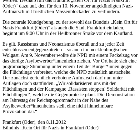
werden. Deshalb ruft das Bündnis „Kein Ort für Nazis Frankfurt
(Oder)“ dazu auf, den für den 10. November angekündigten Nazi-
Aufmarsch mit friedlichen Massenblockaden zu verhindern.
Die zentrale Kundgebung, zu der sowohl das Bündnis „Kein Ort für
Nazis Frankfurt (Oder)“ als auch die Stadt Frankfurt einladen,
beginnt um 9:00 Uhr in der Heilbronner Straße vor dem Kaufland.
Es gilt, Rassismus und Neonazismus überall und zu jeder Zeit
entschlossen entgegenzutreten – so auch im mecklenburgischen
Wolgast. Am 9. November wollte die NPD mit einem Fackelzug vor
das dortige Asylbewerber*innenheim ziehen. Vor Ort hatte sich eine
pogromartige Stimmung unter einem Teil der Bürger*innen gegen
die Flüchtlinge verbreitet, welche die NPD zusätzlich anstachelte.
Der zunächst gerichtlich verbotene Aufmarsch darf nun unter
Auflagen doch stattfinden. „Wir solidarisieren uns mit den
Flüchtlingen und der Kampagne ‚Rassisten stoppen! Solidarität mit
Flüchtlingen!‘, welche die Gegenproteste plant. Die Demonstration
am Jahrestag der Reichspogromnacht in der Nähe des
Asylbewerber*innenheims stellt eine nicht hinnehmbare
Provokation dar.“
Frankfurt (Oder), den 8.11.2012
Bündnis „Kein Ort für Nazis in Frankfurt (Oder)“