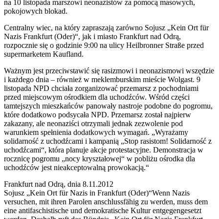
na 10 listopada marszowi neonazistów za pomocą masowych,
pokojowych blokad.
Centralny wiec, na który zapraszają zarówno Sojusz „Kein Ort für
Nazis Frankfurt (Oder)“, jak i miasto Frankfurt nad Odrą,
rozpocznie się o godzinie 9:00 na ulicy Heilbronner Straße przed
supermarketem Kaufland.
Ważnym jest przeciwstawić się rasizmowi i neonazismowi wszędzie
i każdego dnia – również w meklemburskim mieście Wolgast. 9
listopada NPD chciała zorganizować przemarsz z pochodniami
przed miejscowym ośrodkiem dla uchodźców. Wśród części
tamtejszych mieszkańców panowały nastroje podobne do pogromu,
które dodatkowo podsycała NPD. Przemarsz został najpierw
zakazany, ale neonaziści otrzymali jednak zezwolenie pod
warunkiem spełnienia dodatkowych wymagań. „Wyrażamy
solidarność z uchodźcami i kampanią „Stop rasistom! Solidarność z
uchodźcami“, która planuje akcje protestacyjne. Demonstracja w
rocznicę pogromu „nocy kryształowej“ w pobliżu ośrodka dla
uchodźców jest nieakceptowalną prowokacją.“
Frankfurt nad Odrą, dnia 8.11.2012
Sojusz „Kein Ort für Nazis in Frankfurt (Oder)“
Wenn Nazis
versuchen, mit ihren Parolen anschlussfähig zu werden, muss dem
eine antifaschistische und demokratische Kultur entgegengesetzt