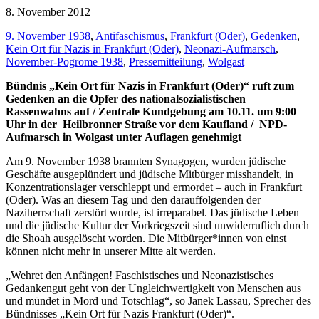
8. November 2012
9. November 1938
,
Antifaschismus
,
Frankfurt (Oder)
,
Gedenken
,
Kein Ort für Nazis in Frankfurt (Oder)
,
Neonazi-Aufmarsch
,
November-Pogrome 1938
,
Pressemitteilung
,
Wolgast
Bündnis „Kein Ort für Nazis in Frankfurt (Oder)“ ruft zum
Gedenken an die Opfer des nationalsozialistischen
Rassenwahns auf / Zentrale Kundgebung am 10.11. um 9:00
Uhr in der Heilbronner Straße vor dem Kaufland / NPD-
Aufmarsch in Wolgast unter Auflagen genehmigt
Am 9. November 1938 brannten Synagogen, wurden jüdische
Geschäfte ausgeplündert und jüdische Mitbürger misshandelt, in
Konzentrationslager verschleppt und ermordet – auch in Frankfurt
(Oder). Was an diesem Tag und den darauffolgenden der
Naziherrschaft zerstört wurde, ist irreparabel. Das jüdische Leben
und die jüdische Kultur der Vorkriegszeit sind unwiderruflich durch
die Shoah ausgelöscht worden. Die Mitbürger*innen von einst
können nicht mehr in unserer Mitte alt werden.
„Wehret den Anfängen! Faschistisches und Neonazistisches
Gedankengut geht von der Ungleichwertigkeit von Menschen aus
und mündet in Mord und Totschlag“, so Janek Lassau, Sprecher des
Bündnisses „Kein Ort für Nazis Frankfurt (Oder)“.