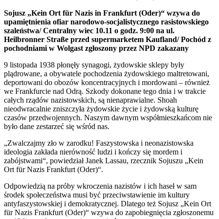
Sojusz „Kein Ort für Nazis in Frankfurt (Oder)“ wzywa do
upamiętnienia ofiar narodowo-socjalistycznego rasistowskiego
szaleństwa/ Centralny wiec 10.11 o godz. 9:00 na ul.
Heilbronner Straße przed supermarketem Kaufland/ Pochód z
pochodniami w Wolgast zgłoszony przez NPD zakazany
9 listopada 1938 płonęły synagogi, żydowskie sklepy były
plądrowane, a obywatele pochodzenia żydowskiego maltretowani,
deportowani do obozów koncentracyjnych i mordowani – również
we Frankfurcie nad Odrą. Szkody dokonane tego dnia i w trakcie
całych rządów nazistowskich, są nienaprawialne. Shoah
nieodwracalnie zniszczyła żydowskie życie i żydowską kulturę
czasów przedwojennych. Naszym dawnym współmieszkańcom nie
było dane zestarzeć się wśród nas.
„Zwalczajmy zło w zarodku! Faszystowska i neonazistowska
ideologia zakłada nierówność ludzi i kończy się mordem i
zabójstwami“, powiedział Janek Lassau, rzecznik Sojuszu „Kein
Ort für Nazis Frankfurt (Oder)“.
Odpowiedzią na próby wkroczenia nazistów i ich haseł w sam
środek społeczeństwa musi być przeciwstawienie im kultury
antyfaszystowskiej i demokratycznej. Dlatego też Sojusz „Kein Ort
für Nazis Frankfurt (Oder)“ wzywa do zapobiegnięcia zgłoszonemu