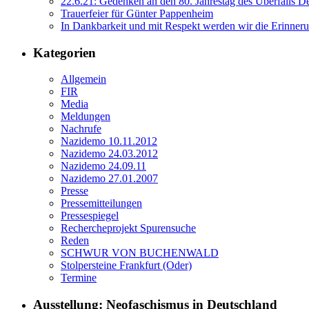
22.6.21: Gedenken an den 80. Jahrestag des Überfalls D
Trauerfeier für Günter Pappenheim
In Dankbarkeit und mit Respekt werden wir die Erinne
Kategorien
Allgemein
FIR
Media
Meldungen
Nachrufe
Nazidemo 10.11.2012
Nazidemo 24.03.2012
Nazidemo 24.09.11
Nazidemo 27.01.2007
Presse
Pressemitteilungen
Pressespiegel
Rechercheprojekt Spurensuche
Reden
SCHWUR VON BUCHENWALD
Stolpersteine Frankfurt (Oder)
Termine
Ausstellung: Neofaschismus in Deutschland