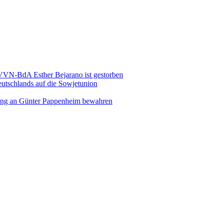
 VVN-BdA Esther Bejarano ist gestorben
eutschlands auf die Sowjetunion
rung an Günter Pappenheim bewahren