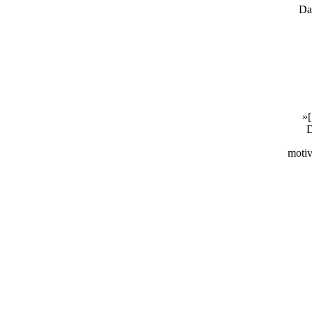
Da
»[
D
motiv