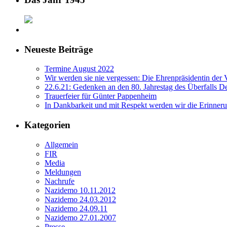
Neueste Beiträge
Termine August 2022
Wir werden sie nie vergessen: Die Ehrenpräsidentin der
22.6.21: Gedenken an den 80. Jahrestag des Überfalls D
Trauerfeier für Günter Pappenheim
In Dankbarkeit und mit Respekt werden wir die Erinne
Kategorien
Allgemein
FIR
Media
Meldungen
Nachrufe
Nazidemo 10.11.2012
Nazidemo 24.03.2012
Nazidemo 24.09.11
Nazidemo 27.01.2007
Presse