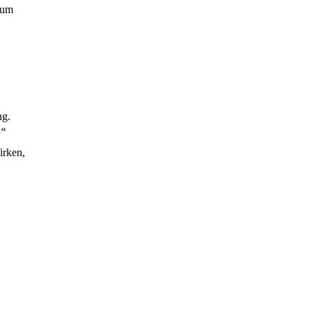
 um
ng.
l«
irken,