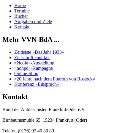
Home
Termine
Bücher
Aufgaben und Ziele
Kontakt
Mehr VVN-BdA ...
Zeitleiste »Das Jahr 1933«
Zeitschrift »antifa«
»Neofa«-Ausstellung
»nonpd«-Kampagne
Online-Shop
»20 Jahre nach dem Pogrom von Rostock«
Konferenz »Einspruch«
Kontakt
Bund der Antifaschisten Frankfurt/Oder e.V.
Birnbaumsmühle 65, 15234 Frankfurt (Oder)
Telefon (0176) 97 40 80 89