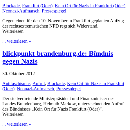
Blockade
,
Frankfurt (Oder)
,
Kein Ort für Nazis in Frankfurt (Oder)
,
Neonazi-Aufmarsch
,
Pressespiegel
Gegen einen für den 10. November in Frankfurt geplanten Aufzug
der rechtsextremistischen NPD regt sich Widerstand.
Weiterlesen
... weiterlesen »
blickpunkt-brandenburg.de: Bündnis
gegen Nazis
30. Oktober 2012
Antifaschismus
,
Aufruf
,
Blockade
,
Kein Ort für Nazis in Frankfurt
(Oder)
,
Neonazi-Aufmarsch
,
Pressespiegel
Der stellvertretende Ministerpräsident und Finanzminister des
Landes Brandenburg, Helmuth Markow, unterzeichnet den Aufruf
des Bündnisses „Kein Ort für Nazis Frankfurt (Oder)“.
Weiterlesen
... weiterlesen »