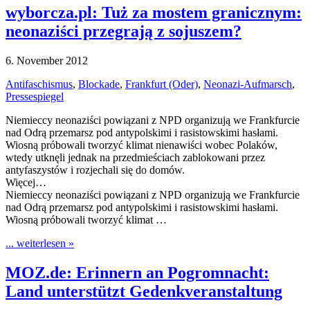
wyborcza.pl: Tuż za mostem granicznym:
neonaziści przegrają z sojuszem?
6. November 2012
Antifaschismus
,
Blockade
,
Frankfurt (Oder)
,
Neonazi-Aufmarsch
,
Pressespiegel
Niemieccy neonaziści powiązani z NPD organizują we Frankfurcie
nad Odrą przemarsz pod antypolskimi i rasistowskimi hasłami.
Wiosną próbowali tworzyć klimat nienawiści wobec Polaków,
wtedy utknęli jednak na przedmieściach zablokowani przez
antyfaszystów i rozjechali się do domów.
Więcej…
Niemieccy neonaziści powiązani z NPD organizują we Frankfurcie
nad Odrą przemarsz pod antypolskimi i rasistowskimi hasłami.
Wiosną próbowali tworzyć klimat …
... weiterlesen »
MOZ.de: Erinnern an Pogromnacht:
Land unterstützt Gedenkveranstaltung