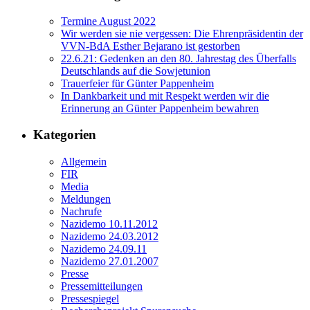
Termine August 2022
Wir werden sie nie vergessen: Die Ehrenpräsidentin der
VVN-BdA Esther Bejarano ist gestorben
22.6.21: Gedenken an den 80. Jahrestag des Überfalls
Deutschlands auf die Sowjetunion
Trauerfeier für Günter Pappenheim
In Dankbarkeit und mit Respekt werden wir die
Erinnerung an Günter Pappenheim bewahren
Kategorien
Allgemein
FIR
Media
Meldungen
Nachrufe
Nazidemo 10.11.2012
Nazidemo 24.03.2012
Nazidemo 24.09.11
Nazidemo 27.01.2007
Presse
Pressemitteilungen
Pressespiegel