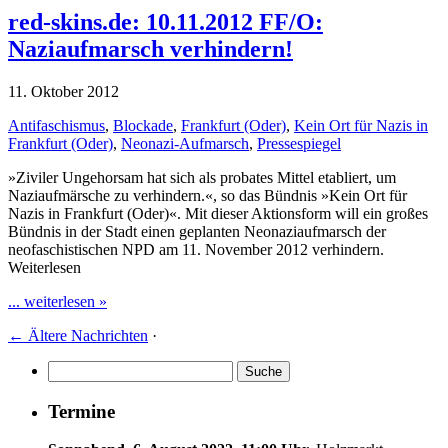
red-skins.de: 10.11.2012 FF/O:
Naziaufmarsch verhindern!
11. Oktober 2012
Antifaschismus
,
Blockade
,
Frankfurt (Oder)
,
Kein Ort für Nazis in
Frankfurt (Oder)
,
Neonazi-Aufmarsch
,
Pressespiegel
»Ziviler Ungehorsam hat sich als probates Mittel etabliert, um
Naziaufmärsche zu verhindern.«, so das Bündnis »Kein Ort für
Nazis in Frankfurt (Oder)«. Mit dieser Aktionsform will ein großes
Bündnis in der Stadt einen geplanten Neonaziaufmarsch der
neofaschistischen NPD am 11. November 2012 verhindern.
Weiterlesen
... weiterlesen »
←
Ältere Nachrichten
·
Termine