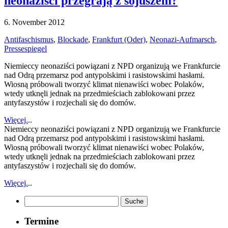
neonaziści przegrają z sojuszem?
6. November 2012
Antifaschismus
,
Blockade
,
Frankfurt (Oder)
,
Neonazi-Aufmarsch
,
Pressespiegel
Niemieccy neonaziści powiązani z NPD organizują we Frankfurcie
nad Odrą przemarsz pod antypolskimi i rasistowskimi hasłami.
Wiosną próbowali tworzyć klimat nienawiści wobec Polaków,
wtedy utknęli jednak na przedmieściach zablokowani przez
antyfaszystów i rozjechali się do domów.
Więcej.
..
Niemieccy neonaziści powiązani z NPD organizują we Frankfurcie
nad Odrą przemarsz pod antypolskimi i rasistowskimi hasłami.
Wiosną próbowali tworzyć klimat nienawiści wobec Polaków,
wtedy utknęli jednak na przedmieściach zablokowani przez
antyfaszystów i rozjechali się do domów.
Więcej.
..
Termine