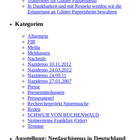
Trauerfeier für Günter Pappenheim
In Dankbarkeit und mit Respekt werden wir die
Erinnerung an Günter Pappenheim bewahren
Kategorien
Allgemein
FIR
Media
Meldungen
Nachrufe
Nazidemo 10.11.2012
Nazidemo 24.03.2012
Nazidemo 24.09.11
Nazidemo 27.01.2007
Presse
Pressemitteilungen
Pressespiegel
Rechercheprojekt Spurensuche
Reden
SCHWUR VON BUCHENWALD
Stolpersteine Frankfurt (Oder)
Termine
Ausstellung: Neofaschismus in Deutschland