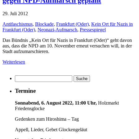
gegen NPD-Aufmarsch geplant
29. Juli 2012
Antifaschismus
,
Blockade
,
Frankfurt (Oder)
,
Kein Ort für Nazis in
Frankfurt (Oder)
,
Neonazi-Aufmarsch
,
Pressespiegel
Das Bündnis „Kein Ort für Nazis in Frankfurt (Oder)“ geht davon
aus, dass die NPD am 10. November erneut versuchen will, in der
Stadt aufzumarschieren.
Weiterlesen
Termine
Sonnabend, 6. August 2022, 11:00 Uhr,
Holzmarkt
Friedensglocke
Gedenken zum Hiroshima – Tag
Appell, Lieder, Gebet Glockengeläut