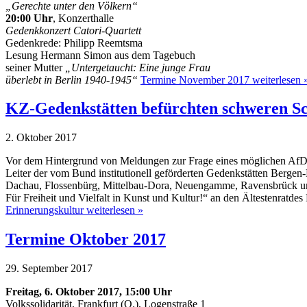
„Gerechte unter den Völkern“
20:00 Uhr
, Konzerthalle
Gedenkkonzert Catori-Quartett
Gedenkrede: Philipp Reemtsma
Lesung Hermann Simon aus dem Tagebuch
seiner Mutter
„Untergetaucht: Eine junge Frau
überlebt in Berlin 1940-1945“
Termine November 2017 weiterlesen 
KZ-Gedenkstätten befürchten schweren Sc
2. Oktober 2017
Vor dem Hintergrund von Meldungen zur Frage eines möglichen AfD-Vo
Leiter der vom Bund institutionell geförderten Gedenkstätten Berge
Dachau, Flossenbürg, Mittelbau-Dora, Neuengamme, Ravensbrück und 
Für Freiheit und Vielfalt in Kunst und Kultur!“ an den Ältestenrat
Erinnerungskultur weiterlesen »
Termine Oktober 2017
29. September 2017
Freitag, 6. Oktober 2017, 15:00 Uhr
Volkssolidarität, Frankfurt (O.), Logenstraße 1