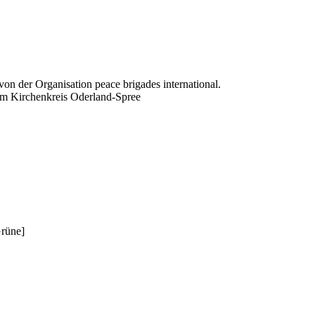
n der Organisation peace brigades international.
t im Kirchenkreis Oderland-Spree
Grüne]