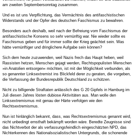
am zweiten Septembersonntag zusammen.
Und es ist uns Verpflichtung, das Vermächtnis des antifaschistischen
Widerstands und der Opfer des deutschen Faschismus zu bewahren.
Besonders auch deshalb, weil nach der Befreiung vom Faschismus der
antifaschistische Konsens so sehr vernünftig war. Nie wieder sollte es
Faschismus geben und für immer sollte der Krieg geächtet sein. Was
hätte vernünftiger und dringlichere Aufgabe sein können?
Sich dem heute zuzuwenden, weil Nazis frech das Haupt heben, weil
Rassisten hetzen, Menschen gejagt werden, Rechtspopulisten Menschen
»in Anatolien entsorgen« möchten, ist mit der Möglichkeit verbunden, als
so genannter Linksextremist ins Blickfeld derer zu geraten, die vorgeben,
die Verfassung der Bundesrepublik Deutschland zu schützen.
Nicht zu billigende Straftaten anlässlich des G 20 Gipfels in Hamburg im
Juli diesen Jahres lösten dubiose Aktivitäten aus. Man wolle den
Linksextremismus mit genau der Härte verfolgen wie den
Rechtsextremismus.
Nun ist hinlänglich bekannt, dass, was Rechtsextremismus genannt wird,
nicht unbedingt ernsthaft bekämpft worden wäre. Beredte Zeugnisse sind
das Nichtverbot der als verfassungsfeindlich eingeschätzten NPD, das
Nichterkennen des Nationalsozialistischen Untergrunds, die schonende