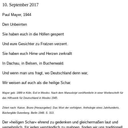
10. September 2017
Paul Mayer, 1944
Den Unbeirrten
Sie haben euch in die Höllen gesperrt
Und eure Gesichter zu Fratzen verzerrt.
Sie haben euch Hirne und Herzen zerkrallt
In Dachau, in Belsen, in Buchenwald.
Und wenn man uns fragt, wo Deutschland denn war,
Wir weisen auf euch als die heilige Schar.
Mayer geb. 1889 in Köln, Exil in Mexiko. Nach dem Manuskript veröffentlicht in einer Werbeschrift für
das Hilfswerk für Deutschland in Mexiko 1945.
Zitiert nach: Kaiser, Bruno (Herausgeber): Das Wort der verfolgten. Anthologie eines Jahrhunderts.
Büchergilde Gutenberg, Berlin 1948. S. 313.
Der »heiligen Schar« ehrend zu gedenken und gleichermaßen laut und
vernehmlich, für jeden verständlich zu mahnen, finden wir uns traditionell