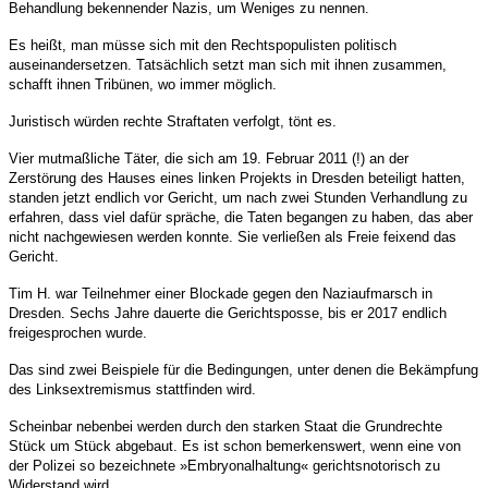
Behandlung bekennender Nazis, um Weniges zu nennen.
Es heißt, man müsse sich mit den Rechtspopulisten politisch
auseinandersetzen. Tatsächlich setzt man sich mit ihnen zusammen,
schafft ihnen Tribünen, wo immer möglich.
Juristisch würden rechte Straftaten verfolgt, tönt es.
Vier mutmaßliche Täter, die sich am 19. Februar 2011 (!) an der
Zerstörung des Hauses eines linken Projekts in Dresden beteiligt hatten,
standen jetzt endlich vor Gericht, um nach zwei Stunden Verhandlung zu
erfahren, dass viel dafür spräche, die Taten begangen zu haben, das aber
nicht nachgewiesen werden konnte. Sie verließen als Freie feixend das
Gericht.
Tim H. war Teilnehmer einer Blockade gegen den Naziaufmarsch in
Dresden. Sechs Jahre dauerte die Gerichtsposse, bis er 2017 endlich
freigesprochen wurde.
Das sind zwei Beispiele für die Bedingungen, unter denen die Bekämpfung
des Linksextremismus stattfinden wird.
Scheinbar nebenbei werden durch den starken Staat die Grundrechte
Stück um Stück abgebaut. Es ist schon bemerkenswert, wenn eine von
der Polizei so bezeichnete »Embryonalhaltung« gerichtsnotorisch zu
Widerstand wird.