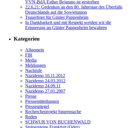
VVN-BdA Esther Bejarano ist gestorben
22.6.21: Gedenken an den 80. Jahrestag des Überfalls
Deutschlands auf die Sowjetunion
Trauerfeier für Günter Pappenheim
In Dankbarkeit und mit Respekt werden wir die
Erinnerung an Günter Pappenheim bewahren
Kategorien
Allgemein
FIR
Media
Meldungen
Nachrufe
Nazidemo 10.11.2012
Nazidemo 24.03.2012
Nazidemo 24.09.11
Nazidemo 27.01.2007
Presse
Pressemitteilungen
Pressespiegel
Rechercheprojekt Spurensuche
Reden
SCHWUR VON BUCHENWALD
Stolpersteine Frankfurt (Oder)