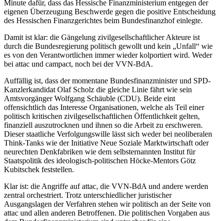
Minute dafür, dass das Hessische Finanzministerium entgegen der
eigenen Überzeugung Beschwerde gegen die positive Entscheidung
des Hessischen Finanzgerichtes beim Bundesfinanzhof einlegte.
Damit ist klar: die Gängelung zivilgesellschaftlicher Akteure ist
durch die Bundesregierung politisch gewollt und kein „Unfall“ wie
es von den Verantwortlichen immer wieder kolportiert wird. Weder
bei attac und campact, noch bei der VVN-BdA.
Auffällig ist, dass der momentane Bundesfinanzminister und SPD-
Kanzlerkandidat Olaf Scholz die gleiche Linie fährt wie sein
Amtsvorgänger Wolfgang Schäuble (CDU). Beide eint
offensichtlich das Interesse Organisationen, welche als Teil einer
politisch kritischen zivilgesellschaftlichen Öffentlichkeit gelten,
finanziell auszutrocknen und ihnen so die Arbeit zu erschweren.
Dieser staatliche Verfolgungswille lässt sich weder bei neoliberalen
Think-Tanks wie der Initiative Neue Soziale Marktwirtschaft oder
neurechten Denkfabriken wie dem selbsternannten Institut für
Staatspolitik des ideologisch-politischen Höcke-Mentors Götz
Kubitschek feststellen.
Klar ist: die Angriffe auf attac, die VVN-BdA und andere werden
zentral orchestriert. Trotz unterschiedlicher juristischer
Ausgangslagen der Verfahren stehen wir politisch an der Seite von
attac und allen anderen Betroffenen. Die politischen Vorgaben aus