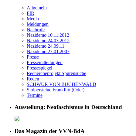
Allgemein
FIR
Media
Meldungen
Nachrufe
Nazidemo 10.11.2012
Nazidemo 24.03.2012
Nazidemo 24.09.11
Nazidemo 27.01.2007
Presse
Pressemitteilungen
Pressespiegel
Rechercheprojekt Spurensuche
Reden
SCHWUR VON BUCHENWALD
Stolpersteine Frankfurt (Oder)
Termine
Ausstellung: Neofaschismus in Deutschland
Das Magazin der VVN-BdA