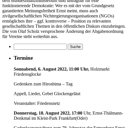
dem Bundesfinanzministerium sind untragbar für eine
funktionierende Demokratie: Wer es mit der vom Grundgesetz
garantierten Meinungsfreiheit Ernst meint, muss auch
zivilgesellschaftlichen Nichtregierungsorganisationen (NGOs)
ermöglichen ihre – ggf. kontroverse – Position zu relevanten
gesellschaftlichen Themen in den öffentlichen Diskurs einzubringen.
Die von Olaf Scholz versprochene Änderung der Abgabenordnung
für Vereine steht weiterhin aus.
Termine
Sonnabend, 6. August 2022, 11:00 Uhr,
Holzmarkt
Friedensglocke
Gedenken zum Hiroshima – Tag
Appell, Lieder, Gebet Glockengeläut
Veranstalter: Friedensnetz
Donnerstag, 18. August 2022, 17:00
Uhr, Ernst-Thälmann-
Denkmal im Kleist-Park Frankfurt(Oder)
Gedenkveranstaltung zum 78. Jahrestag der Ermordung Ernst