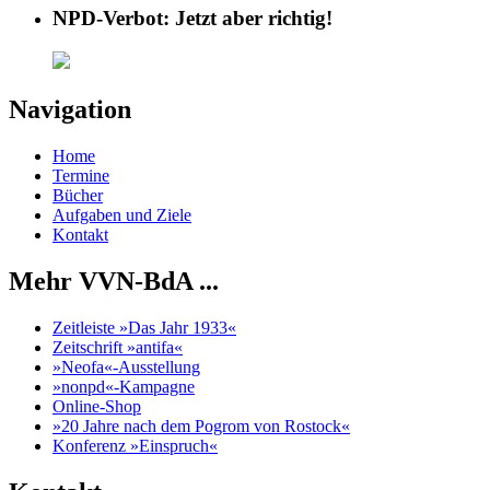
NPD-Verbot: Jetzt aber richtig!
Navigation
Home
Termine
Bücher
Aufgaben und Ziele
Kontakt
Mehr VVN-BdA ...
Zeitleiste »Das Jahr 1933«
Zeitschrift »antifa«
»Neofa«-Ausstellung
»nonpd«-Kampagne
Online-Shop
»20 Jahre nach dem Pogrom von Rostock«
Konferenz »Einspruch«