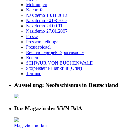
Meldungen
Nachrufe
Nazidemo 10.11.2012
Nazidemo 24.03.2012
Nazidemo 24.09.11
Nazidemo 27.01.2007
Presse
Pressemitteilungen
Pressespiegel
Rechercheprojekt Spurensuche
Reden
SCHWUR VON BUCHENWALD
Stolpersteine Frankfurt (Oder)
Termine
Ausstellung: Neofaschismus in Deutschland
Das Magazin der VVN-BdA
Magazin »antifa«