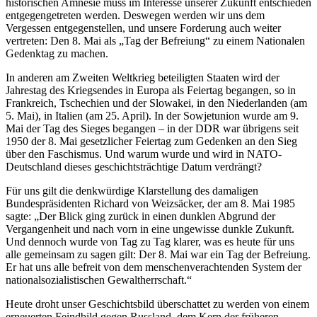
historischen Amnesie muss im Interesse unserer Zukunft entschieden
entgegengetreten werden. Deswegen werden wir uns dem
Vergessen entgegenstellen, und unsere Forderung auch weiter
vertreten: Den 8. Mai als „Tag der Befreiung“ zu einem Nationalen
Gedenktag zu machen.
In anderen am Zweiten Weltkrieg beteiligten Staaten wird der
Jahrestag des Kriegsendes in Europa als Feiertag begangen, so in
Frankreich, Tschechien und der Slowakei, in den Niederlanden (am
5. Mai), in Italien (am 25. April). In der Sowjetunion wurde am 9.
Mai der Tag des Sieges begangen – in der DDR war übrigens seit
1950 der 8. Mai gesetzlicher Feiertag zum Gedenken an den Sieg
über den Faschismus. Und warum wurde und wird in NATO-
Deutschland dieses geschichtsträchtige Datum verdrängt?
Für uns gilt die denkwürdige Klarstellung des damaligen
Bundespräsidenten Richard von Weizsäcker, der am 8. Mai 1985
sagte: „Der Blick ging zurück in einen dunklen Abgrund der
Vergangenheit und nach vorn in eine ungewisse dunkle Zukunft.
Und dennoch wurde von Tag zu Tag klarer, was es heute für uns
alle gemeinsam zu sagen gilt: Der 8. Mai war ein Tag der Befreiung.
Er hat uns alle befreit von dem menschenverachtenden System der
nationalsozialistischen Gewaltherrschaft.“
Heute droht unser Geschichtsbild überschattet zu werden von einem
erneuerten Feindbild gegen Russland, dem Kern der früheren