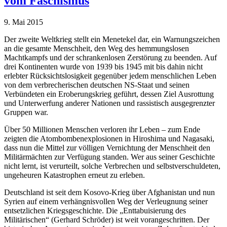
vom Faschismus
9. Mai 2015
Der zweite Weltkrieg stellt ein Menetekel dar, ein Warnungszeichen
an die gesamte Menschheit, den Weg des hemmungslosen
Machtkampfs und der schrankenlosen Zerstörung zu beenden. Auf
drei Kontinenten wurde von 1939 bis 1945 mit bis dahin nicht
erlebter Rücksichtslosigkeit gegenüber jedem menschlichen Leben
von dem verbrecherischen deutschen NS-Staat und seinen
Verbündeten ein Eroberungskrieg geführt, dessen Ziel Ausrottung
und Unterwerfung anderer Nationen und rassistisch ausgegrenzter
Gruppen war.
Über 50 Millionen Menschen verloren ihr Leben – zum Ende
zeigten die Atombombenexplosionen in Hiroshima und Nagasaki,
dass nun die Mittel zur völligen Vernichtung der Menschheit den
Militärmächten zur Verfügung standen. Wer aus seiner Geschichte
nicht lernt, ist verurteilt, solche Verbrechen und selbstverschuldeten,
ungeheuren Katastrophen erneut zu erleben.
Deutschland ist seit dem Kosovo-Krieg über Afghanistan und nun
Syrien auf einem verhängnisvollen Weg der Verleugnung seiner
entsetzlichen Kriegsgeschichte. Die „Enttabuisierung des
Militärischen“ (Gerhard Schröder) ist weit vorangeschritten. Der