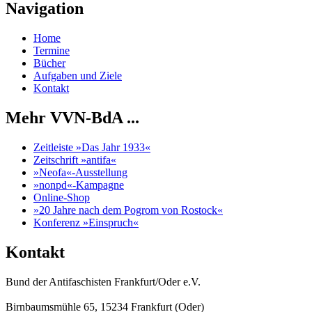
Navigation
Home
Termine
Bücher
Aufgaben und Ziele
Kontakt
Mehr VVN-BdA ...
Zeitleiste »Das Jahr 1933«
Zeitschrift »antifa«
»Neofa«-Ausstellung
»nonpd«-Kampagne
Online-Shop
»20 Jahre nach dem Pogrom von Rostock«
Konferenz »Einspruch«
Kontakt
Bund der Antifaschisten Frankfurt/Oder e.V.
Birnbaumsmühle 65, 15234 Frankfurt (Oder)