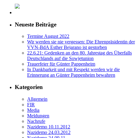
Neueste Beiträge
Termine August 2022
Wir werden sie nie vergessen: Die Ehrenpräsidentin der
VVN-BdA Esther Bejarano ist gestorben
22.6.21: Gedenken an den 80. Jahrestag des Überfalls
Deutschlands auf die Sowjetunion
Trauerfeier für Günter Pappenheim
In Dankbarkeit und mit Respekt werden wir die
Erinnerung an Günter Pappenheim bewahren
Kategorien
Allgemein
FIR
Media
Meldungen
Nachrufe
Nazidemo 10.11.2012
Nazidemo 24.03.2012
Nazidemo 24.09.11