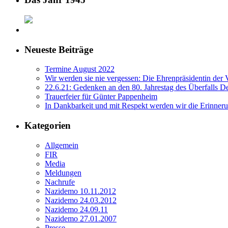
Neueste Beiträge
Termine August 2022
Wir werden sie nie vergessen: Die Ehrenpräsidentin der
22.6.21: Gedenken an den 80. Jahrestag des Überfalls D
Trauerfeier für Günter Pappenheim
In Dankbarkeit und mit Respekt werden wir die Erinne
Kategorien
Allgemein
FIR
Media
Meldungen
Nachrufe
Nazidemo 10.11.2012
Nazidemo 24.03.2012
Nazidemo 24.09.11
Nazidemo 27.01.2007
Presse