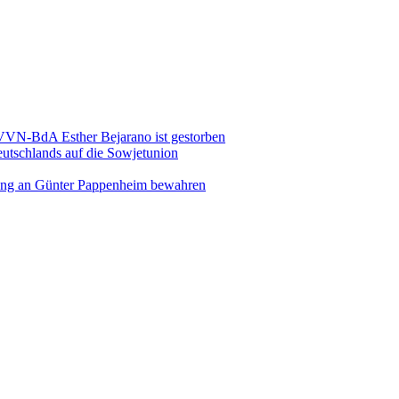
 VVN-BdA Esther Bejarano ist gestorben
eutschlands auf die Sowjetunion
rung an Günter Pappenheim bewahren