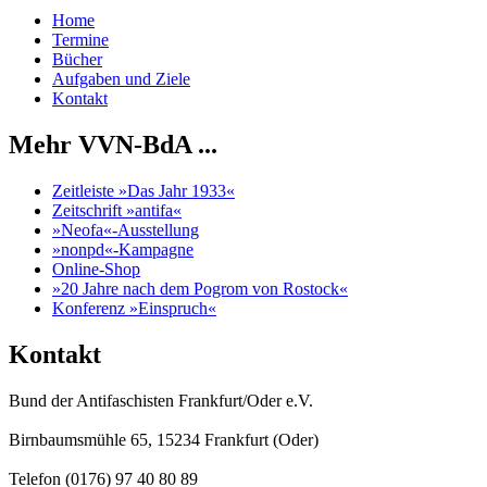
Home
Termine
Bücher
Aufgaben und Ziele
Kontakt
Mehr VVN-BdA ...
Zeitleiste »Das Jahr 1933«
Zeitschrift »antifa«
»Neofa«-Ausstellung
»nonpd«-Kampagne
Online-Shop
»20 Jahre nach dem Pogrom von Rostock«
Konferenz »Einspruch«
Kontakt
Bund der Antifaschisten Frankfurt/Oder e.V.
Birnbaumsmühle 65, 15234 Frankfurt (Oder)
Telefon (0176) 97 40 80 89