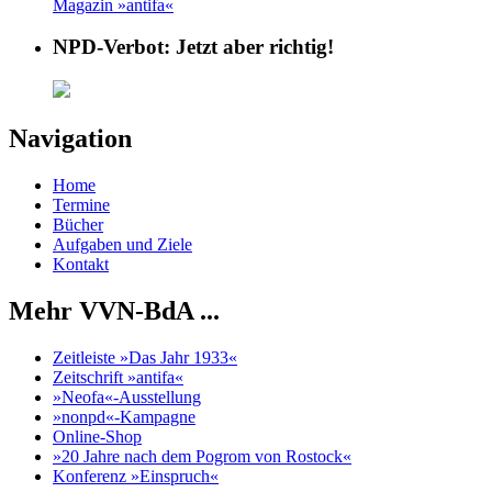
Magazin »antifa«
NPD-Verbot: Jetzt aber richtig!
Navigation
Home
Termine
Bücher
Aufgaben und Ziele
Kontakt
Mehr VVN-BdA ...
Zeitleiste »Das Jahr 1933«
Zeitschrift »antifa«
»Neofa«-Ausstellung
»nonpd«-Kampagne
Online-Shop
»20 Jahre nach dem Pogrom von Rostock«
Konferenz »Einspruch«