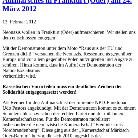
Aufmarsches in Frankfurt (Oder) am 24.
März 2012
13. Februar 2012
Neonazis wollen in Frankfurt (Oder) aufmarschieren. Wir stellen uns
dem entschlossen entgegen!
Mit der Demonstraton unter dem Moto “Raus aus der EU und
Grenzen dicht!” versuchen die Neonazis, Ressentments gegenüber
Europa und vor allem gegenüber Polen aufzugreifen und Ängste zu
schüren. Hinzu kommt, dass im Aufruf der Demonstraton der
Natonalsozialismus
verherrlicht wird.
Rassistischen Vorurteilen muss ein deutliches Zeichen der
Solidarität entgegengesetzt werden!
Als Redner für den Aufmarsch ist der führende NPD-Funktonär
Udo Pastörs angekündigt. Mit der Demonstraton kommt es zu einem
Schulterschluss zwischen der rechten Partei und der militanten
Kameradschafsszene. Für die Demonstraton mobilisiert
insbesondere die neonazistsche Kameradschaf “Freundeskreis
Nordbrandenburg”. Diese ging aus der „Kameradschaf Märkisch-
Oder-Barnim“ hervor, die sich 2010 angesichts des