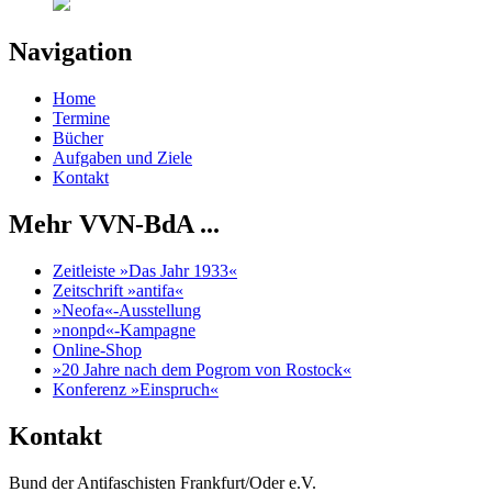
Navigation
Home
Termine
Bücher
Aufgaben und Ziele
Kontakt
Mehr VVN-BdA ...
Zeitleiste »Das Jahr 1933«
Zeitschrift »antifa«
»Neofa«-Ausstellung
»nonpd«-Kampagne
Online-Shop
»20 Jahre nach dem Pogrom von Rostock«
Konferenz »Einspruch«
Kontakt
Bund der Antifaschisten Frankfurt/Oder e.V.