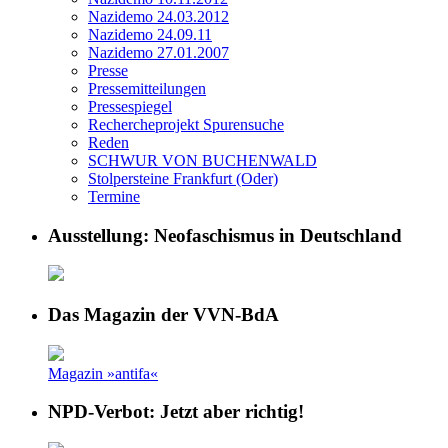
Nazidemo 24.03.2012
Nazidemo 24.09.11
Nazidemo 27.01.2007
Presse
Pressemitteilungen
Pressespiegel
Rechercheprojekt Spurensuche
Reden
SCHWUR VON BUCHENWALD
Stolpersteine Frankfurt (Oder)
Termine
Ausstellung: Neofaschismus in Deutschland
Das Magazin der VVN-BdA
Magazin »antifa«
NPD-Verbot: Jetzt aber richtig!