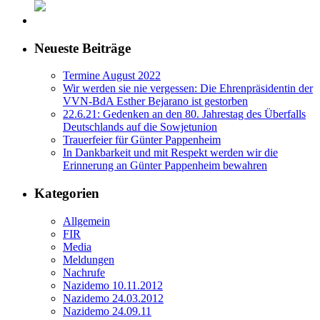
Neueste Beiträge
Termine August 2022
Wir werden sie nie vergessen: Die Ehrenpräsidentin der
VVN-BdA Esther Bejarano ist gestorben
22.6.21: Gedenken an den 80. Jahrestag des Überfalls
Deutschlands auf die Sowjetunion
Trauerfeier für Günter Pappenheim
In Dankbarkeit und mit Respekt werden wir die
Erinnerung an Günter Pappenheim bewahren
Kategorien
Allgemein
FIR
Media
Meldungen
Nachrufe
Nazidemo 10.11.2012
Nazidemo 24.03.2012
Nazidemo 24.09.11