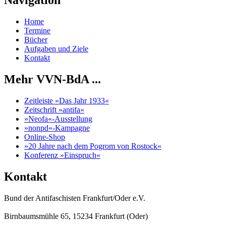
Navigation
Home
Termine
Bücher
Aufgaben und Ziele
Kontakt
Mehr VVN-BdA ...
Zeitleiste »Das Jahr 1933«
Zeitschrift »antifa«
»Neofa«-Ausstellung
»nonpd«-Kampagne
Online-Shop
»20 Jahre nach dem Pogrom von Rostock«
Konferenz »Einspruch«
Kontakt
Bund der Antifaschisten Frankfurt/Oder e.V.
Birnbaumsmühle 65, 15234 Frankfurt (Oder)